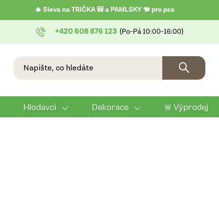
🔥 Sleva na TRIČKA 🎒 a PAMLSKY 🦮 pro psa
+420 608 876 123
Hlodavci
Dekorace
🚨 Výprodej