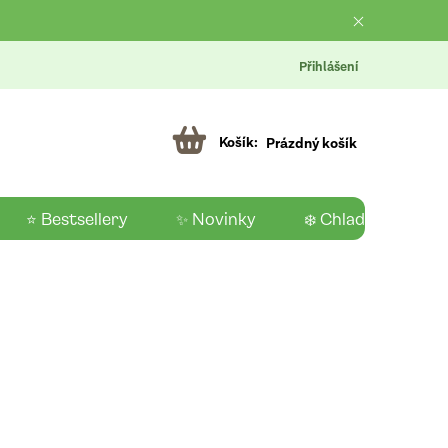
Přihlášení
Prázdný košík
⭐ Bestsellery
✨ Novinky
❄️ Chladící produk