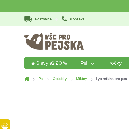
Přejít
na
obsah
Poštovné
Kontakt
Psi
Kočky
🔥 Slevy až 20 %
Psi
Oblečky
Mikiny
Lye mikina pro psa
Domů