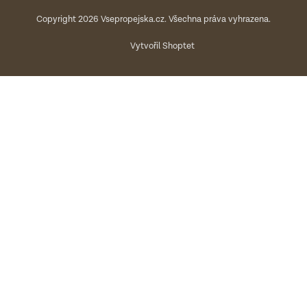
Copyright 2026
Vsepropejska.cz
. Všechna práva vyhrazena.
Vytvořil Shoptet