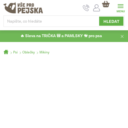
Přejít
NÁKUPNÍ
na
KOŠÍK
obsah
HLEDAT
🔥 Sleva na TRIČKA 🎒 a PAMLSKY 🦮 pro psa
Domů
Psi
Oblečky
Mikiny