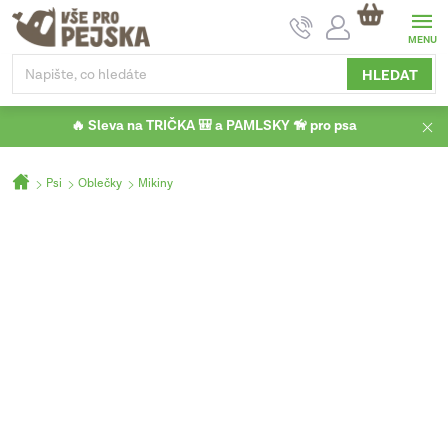
Přejít
NÁKUPNÍ
na
KOŠÍK
obsah
HLEDAT
🔥 Sleva na TRIČKA 🎒 a PAMLSKY 🦮 pro psa
Domů
Psi
Oblečky
Mikiny