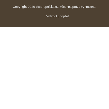
Copyright 2026
Vsepropejska.cz
. Všechna práva vyhrazena.
Vytvořil Shoptet