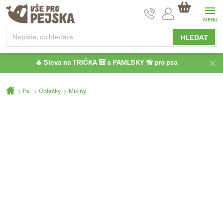
Přejít
NÁKUPNÍ
na
KOŠÍK
obsah
HLEDAT
🔥 Sleva na TRIČKA 🎒 a PAMLSKY 🦮 pro psa
Domů
Psi
Oblečky
Mikiny