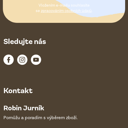
t
Vložením e-mailu souhlasíte
í
se
zpracováním osobních údajů
.
Sledujte nás
Kontakt
Robin Jurník
Pomůžu a poradím s výběrem zboží.