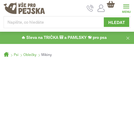
Přejít
NÁKUPNÍ
na
KOŠÍK
obsah
HLEDAT
🔥 Sleva na TRIČKA 🎒 a PAMLSKY 🦮 pro psa
Domů
Psi
Oblečky
Mikiny