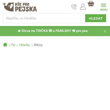
Přejít
NÁKUPNÍ
na
KOŠÍK
obsah
HLEDAT
🔥 Sleva na TRIČKA 🎒 a PAMLSKY 🦮 pro psa
Domů
Psi
Oblečky
Mikiny