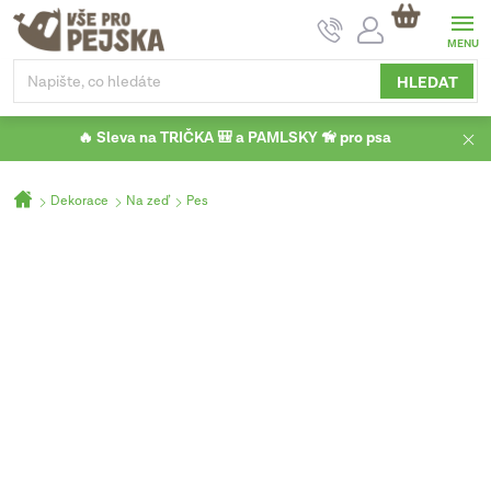
Přejít
NÁKUPNÍ
na
KOŠÍK
obsah
HLEDAT
🔥 Sleva na TRIČKA 🎒 a PAMLSKY 🦮 pro psa
Domů
Dekorace
Na zeď
Pes