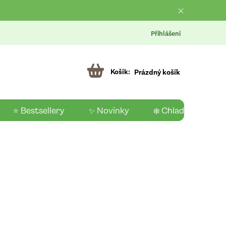
Přihlášení
Prázdný košík
⭐ Bestsellery
✨ Novinky
❄️ Chladící produk