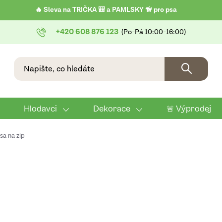
🔥 Sleva na TRIČKA 🎒 a PAMLSKY 🦮 pro psa
+420 608 876 123
Hlodavci
Dekorace
🚨 Výprodej
sa na zip