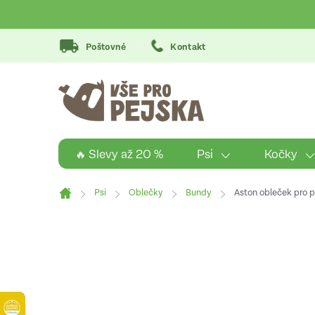
Přejít
na
obsah
Poštovné
Kontakt
Psi
Kočky
🔥 Slevy až 20 %
Psi
Oblečky
Bundy
Aston obleček pro p
Domů