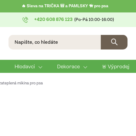
🔥 Sleva na TRIČKA 🎒 a PAMLSKY 🦮 pro psa
+420 608 876 123
Hlodavci
Dekorace
🚨 Výprodej
zateplená mikina pro psa