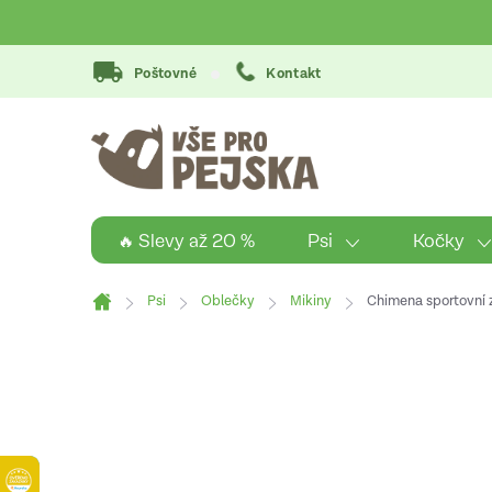
Přejít
na
obsah
Poštovné
Kontakt
Psi
Kočky
🔥 Slevy až 20 %
Psi
Oblečky
Mikiny
Chimena sportovní 
Domů