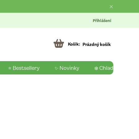
Přihlášení
Prázdný košík
⭐ Bestsellery
✨ Novinky
❄️ Chladící produk