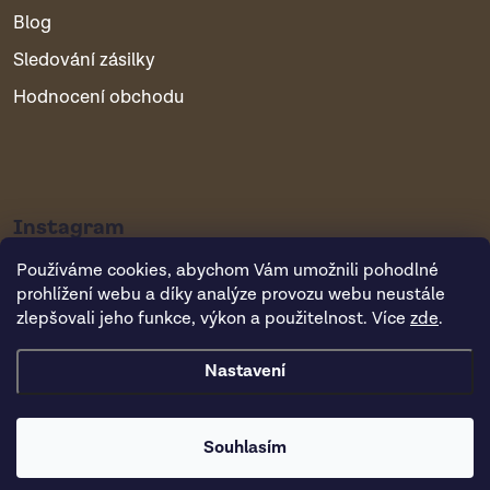
Blog
Sledování zásilky
Hodnocení obchodu
Instagram
Používáme cookies, abychom Vám umožnili pohodlné
prohlížení webu a díky analýze provozu webu neustále
zlepšovali jeho funkce, výkon a použitelnost. Více
zde
.
Nastavení
Copyright 2026
Vsepropejska.cz
. Všechna práva vyhrazena.
Souhlasím
Vytvořil Shoptet