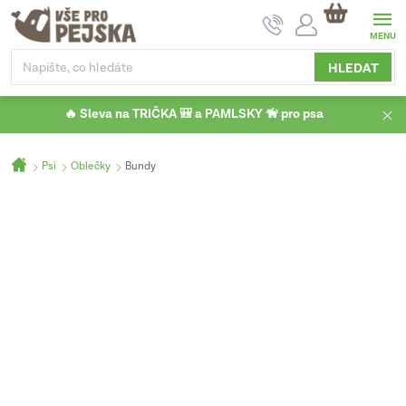
Přejít
NÁKUPNÍ
na
KOŠÍK
obsah
HLEDAT
🔥 Sleva na TRIČKA 🎒 a PAMLSKY 🦮 pro psa
Domů
Psi
Oblečky
Bundy