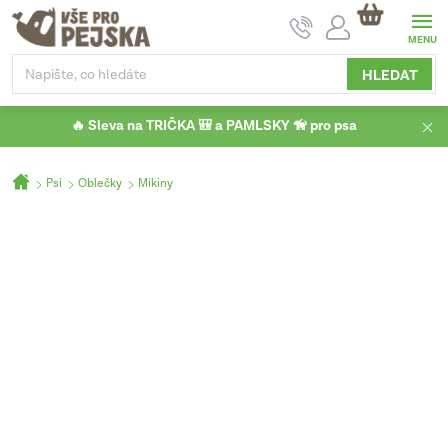
Přejít
NÁKUPNÍ
na
KOŠÍK
obsah
HLEDAT
🔥 Sleva na TRIČKA 🎒 a PAMLSKY 🦮 pro psa
Domů
Psi
Oblečky
Mikiny