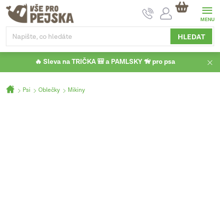
Přejít
NÁKUPNÍ
na
KOŠÍK
obsah
HLEDAT
🔥 Sleva na TRIČKA 🎒 a PAMLSKY 🦮 pro psa
Domů
Psi
Oblečky
Mikiny