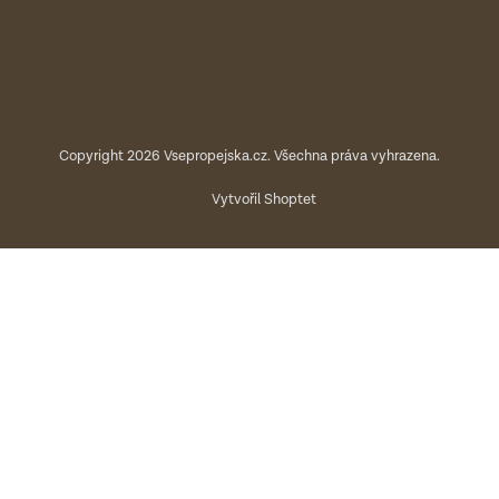
Copyright 2026
Vsepropejska.cz
. Všechna práva vyhrazena.
Vytvořil Shoptet