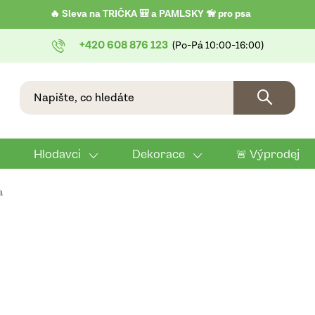
🔥 Sleva na TRIČKA 🎒 a PAMLSKY 🦮 pro psa
+420 608 876 123
Hlodavci
Dekorace
🚨 Výprodej
a