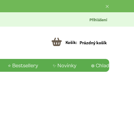
Přihlášení
Prázdný košík
⭐ Bestsellery
✨ Novinky
❄️ Chladící produk