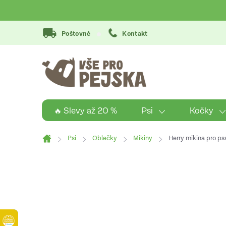
Přejít
na
obsah
Poštovné
Kontakt
Psi
Kočky
🔥 Slevy až 20 %
Psi
Oblečky
Mikiny
Herry mikina pro ps
Domů