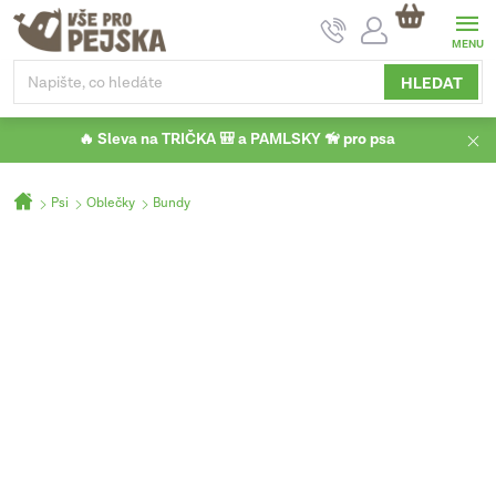
Přejít
NÁKUPNÍ
na
KOŠÍK
obsah
HLEDAT
🔥 Sleva na TRIČKA 🎒 a PAMLSKY 🦮 pro psa
Domů
Psi
Oblečky
Bundy