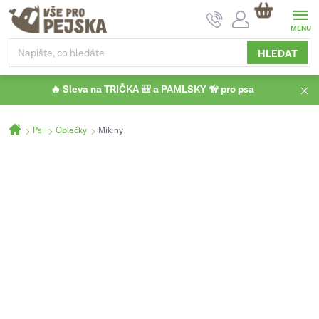
Přejít
NÁKUPNÍ
na
KOŠÍK
obsah
HLEDAT
🔥 Sleva na TRIČKA 🎒 a PAMLSKY 🦮 pro psa
Domů
Psi
Oblečky
Mikiny