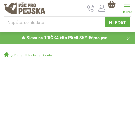
Přejít
NÁKUPNÍ
na
KOŠÍK
obsah
HLEDAT
🔥 Sleva na TRIČKA 🎒 a PAMLSKY 🦮 pro psa
Domů
Psi
Oblečky
Bundy