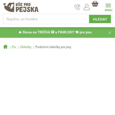
Přejít
NÁKUPNÍ
na
KOŠÍK
obsah
HLEDAT
🔥 Sleva na TRIČKA 🎒 a PAMLSKY 🦮 pro psa
Domů
Psi
Oblečky
Podzimní oblečky pro psy