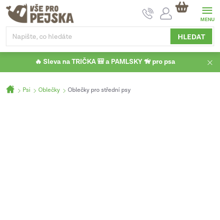
Přejít
NÁKUPNÍ
na
KOŠÍK
obsah
HLEDAT
🔥 Sleva na TRIČKA 🎒 a PAMLSKY 🦮 pro psa
Domů
Psi
Oblečky
Oblečky pro střední psy