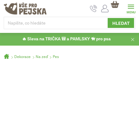
Přejít
NÁKUPNÍ
na
KOŠÍK
obsah
HLEDAT
🔥 Sleva na TRIČKA 🎒 a PAMLSKY 🦮 pro psa
Domů
Dekorace
Na zeď
Pes