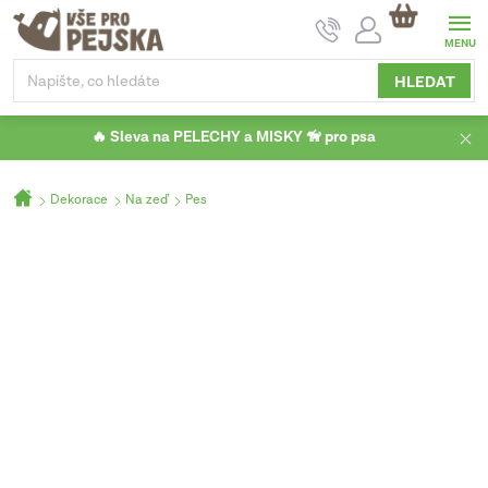
Přejít
NÁKUPNÍ
na
KOŠÍK
obsah
HLEDAT
🔥 Sleva na PELECHY a MISKY 🦮 pro psa
Domů
Dekorace
Na zeď
Pes