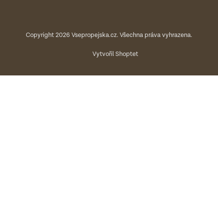
Copyright 2026
Vsepropejska.cz
. Všechna práva vyhrazena.
Vytvořil Shoptet