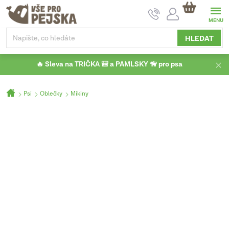
Přejít
NÁKUPNÍ
na
KOŠÍK
obsah
HLEDAT
🔥 Sleva na TRIČKA 🎒 a PAMLSKY 🦮 pro psa
Domů
Psi
Oblečky
Mikiny