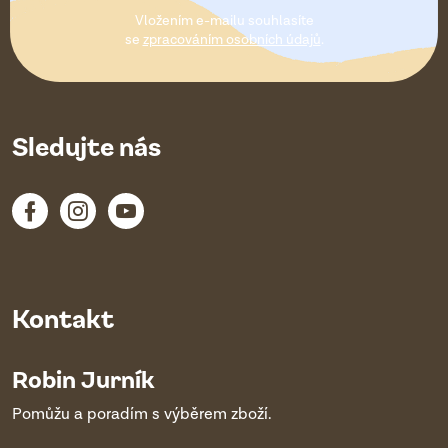
t
Vložením e-mailu souhlasíte
í
se
zpracováním osobních údajů
.
Sledujte nás
Kontakt
Robin Jurník
Pomůžu a poradím s výběrem zboží.