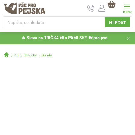
Přejít
NÁKUPNÍ
na
KOŠÍK
obsah
HLEDAT
🔥 Sleva na TRIČKA 🎒 a PAMLSKY 🦮 pro psa
Domů
Psi
Oblečky
Bundy