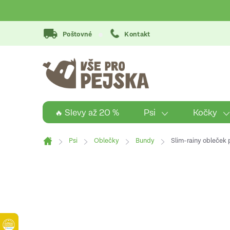
Přejít
na
obsah
Poštovné
Kontakt
Psi
Kočky
🔥 Slevy až 20 %
Psi
Oblečky
Bundy
Slim-rainy obleček 
Domů