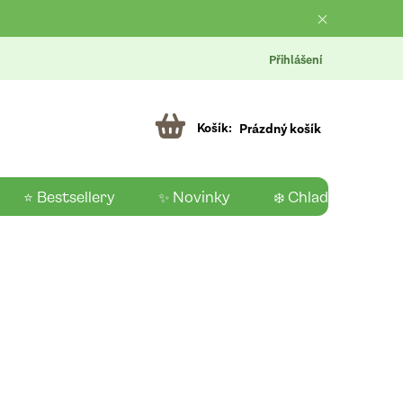
Přihlášení
Prázdný košík
⭐ Bestsellery
✨ Novinky
❄️ Chladící produk