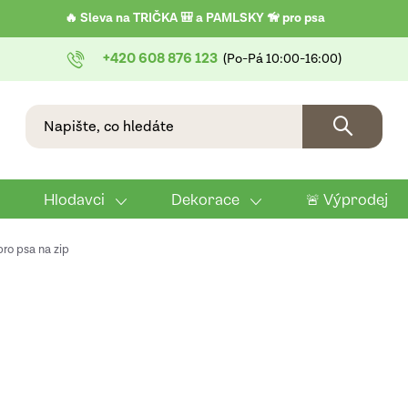
🔥 Sleva na TRIČKA 🎒 a PAMLSKY 🦮 pro psa
+420 608 876 123
Hlodavci
Dekorace
🚨 Výprodej
pro psa na zip