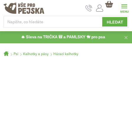
Přejít
NÁKUPNÍ
na
KOŠÍK
obsah
HLEDAT
🔥 Sleva na TRIČKA 🎒 a PAMLSKY 🦮 pro psa
Domů
Psi
Kalhotky a pásy
Hárací kalhotky