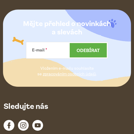
Z
á
Mějte přehled o novinkách
p
a slevách
a
ODEBÍRAT
E-mail
t
Vložením e-mailu souhlasíte
í
se
zpracováním osobních údajů
.
Sledujte nás