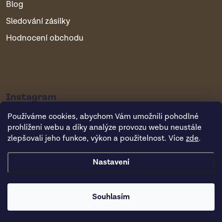
Blog
Sledování zásilky
Hodnocení obchodu
Instagram
Používáme cookies, abychom Vám umožnili pohodlné
prohlížení webu a díky analýze provozu webu neustále
zlepšovali jeho funkce, výkon a použitelnost. Více
zde
.
Nastavení
Copyright 2026
Vsepropejska.cz
. Všechna práva vyhrazena.
Souhlasím
Vytvořil Shoptet