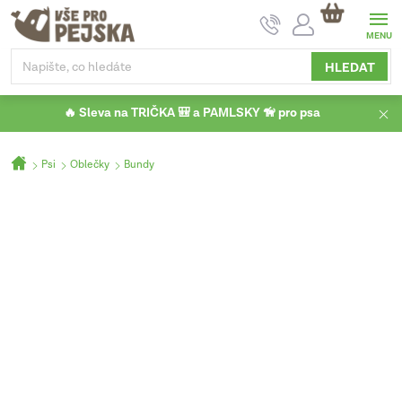
Přejít
NÁKUPNÍ
na
KOŠÍK
obsah
HLEDAT
🔥 Sleva na TRIČKA 🎒 a PAMLSKY 🦮 pro psa
Domů
Psi
Oblečky
Bundy