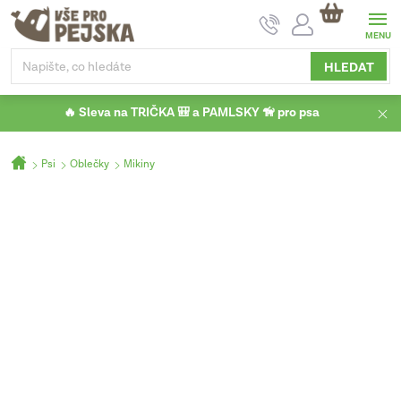
Přejít
NÁKUPNÍ
na
KOŠÍK
obsah
HLEDAT
🔥 Sleva na TRIČKA 🎒 a PAMLSKY 🦮 pro psa
Domů
Psi
Oblečky
Mikiny