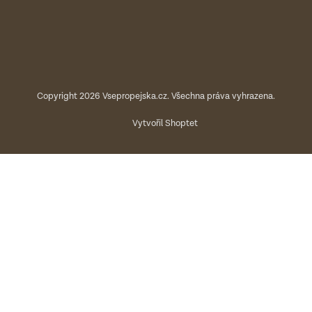
Copyright 2026
Vsepropejska.cz
. Všechna práva vyhrazena.
Vytvořil Shoptet