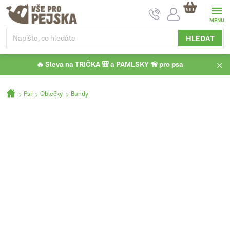
Přejít
NÁKUPNÍ
na
KOŠÍK
obsah
HLEDAT
🔥 Sleva na TRIČKA 🎒 a PAMLSKY 🦮 pro psa
Domů
Psi
Oblečky
Bundy