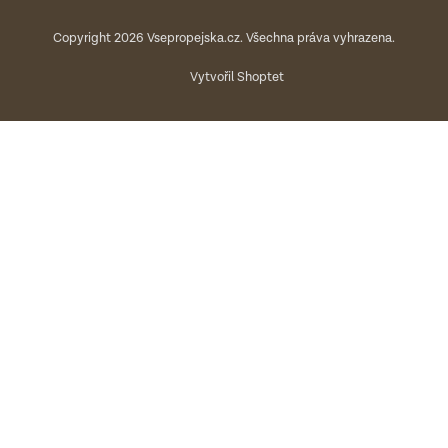
Copyright 2026
Vsepropejska.cz
. Všechna práva vyhrazena.
Vytvořil Shoptet