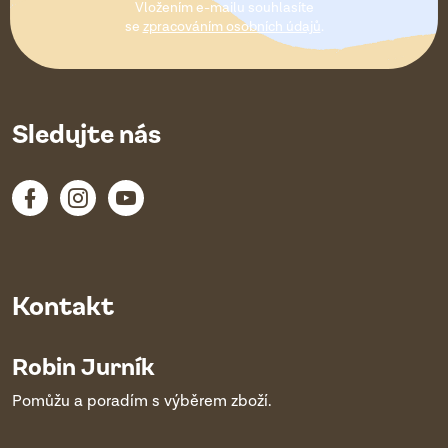
Vložením e-mailu souhlasíte
í
se
zpracováním osobních údajů
.
Sledujte nás
Kontakt
Robin Jurník
Pomůžu a poradím s výběrem zboží.