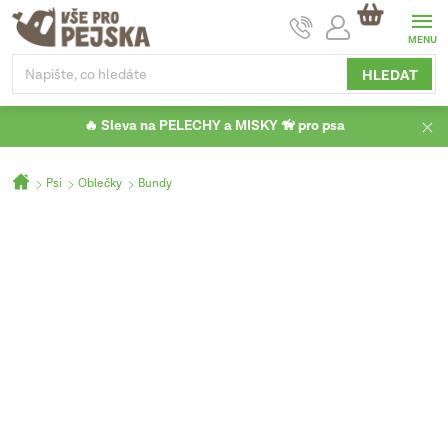
Přejít
NÁKUPNÍ
na
KOŠÍK
obsah
HLEDAT
🔥 Sleva na PELECHY a MISKY 🦮 pro psa
Domů
Psi
Oblečky
Bundy