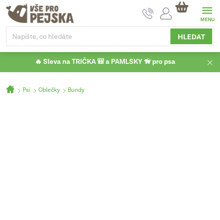
Přejít
NÁKUPNÍ
na
KOŠÍK
obsah
HLEDAT
🔥 Sleva na TRIČKA 🎒 a PAMLSKY 🦮 pro psa
Domů
Psi
Oblečky
Bundy