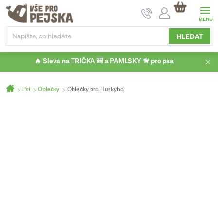
Přejít
NÁKUPNÍ
na
KOŠÍK
obsah
HLEDAT
🔥 Sleva na TRIČKA 🎒 a PAMLSKY 🦮 pro psa
Domů
Psi
Oblečky
Oblečky pro Huskyho