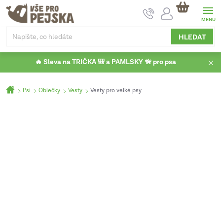
Přejít
NÁKUPNÍ
na
KOŠÍK
obsah
HLEDAT
🔥 Sleva na TRIČKA 🎒 a PAMLSKY 🦮 pro psa
Domů
Psi
Oblečky
Vesty
Vesty pro velké psy