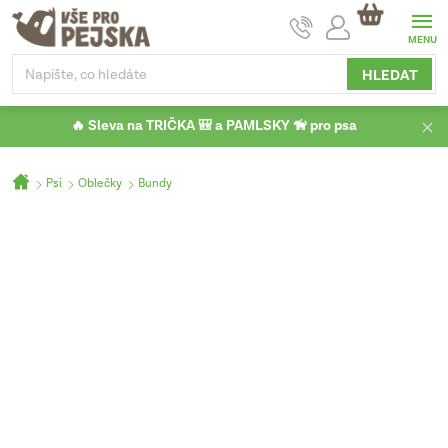
Přejít
NÁKUPNÍ
na
KOŠÍK
obsah
HLEDAT
🔥 Sleva na TRIČKA 🎒 a PAMLSKY 🦮 pro psa
Domů
Psi
Oblečky
Bundy