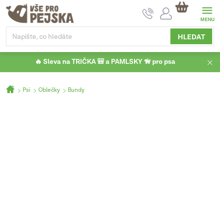
Přejít
NÁKUPNÍ
na
KOŠÍK
obsah
HLEDAT
🔥 Sleva na TRIČKA 🎒 a PAMLSKY 🦮 pro psa
Domů
Psi
Oblečky
Bundy