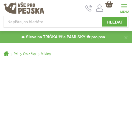
Přejít
NÁKUPNÍ
na
KOŠÍK
obsah
HLEDAT
🔥 Sleva na TRIČKA 🎒 a PAMLSKY 🦮 pro psa
Domů
Psi
Oblečky
Mikiny