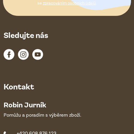
í
se
zpracováním osobních údajů
.
Sledujte nás
Kontakt
Robin Jurník
Pomůžu a poradím s výběrem zboží.
+420 608 876 123