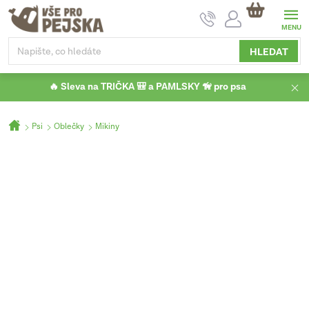
Přejít
NÁKUPNÍ
na
KOŠÍK
obsah
HLEDAT
🔥 Sleva na TRIČKA 🎒 a PAMLSKY 🦮 pro psa
Domů
Psi
Oblečky
Mikiny