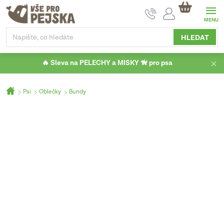
Přejít
NÁKUPNÍ
na
KOŠÍK
obsah
HLEDAT
🔥 Sleva na PELECHY a MISKY 🦮 pro psa
Domů
Psi
Oblečky
Bundy