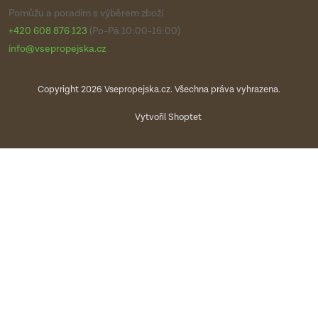
Pomůžu a poradím s výběrem zboží
+420 608 876 123
(Po-Pá 10:00-16:00)
info@vsepropejska.cz
Copyright 2026
Vsepropejska.cz
. Všechna práva vyhrazena.
Vytvořil Shoptet