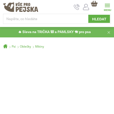
Přejít
NÁKUPNÍ
na
KOŠÍK
obsah
HLEDAT
🔥 Sleva na TRIČKA 🎒 a PAMLSKY 🦮 pro psa
Domů
Psi
Oblečky
Mikiny