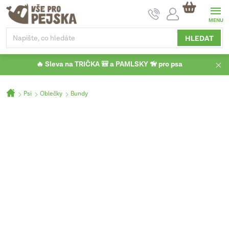
Přejít
NÁKUPNÍ
na
KOŠÍK
obsah
HLEDAT
🔥 Sleva na TRIČKA 🎒 a PAMLSKY 🦮 pro psa
Domů
Psi
Oblečky
Bundy