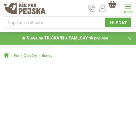
Přejít
NÁKUPNÍ
na
KOŠÍK
obsah
HLEDAT
🔥 Sleva na TRIČKA 🎒 a PAMLSKY 🦮 pro psa
Domů
Psi
Oblečky
Bundy