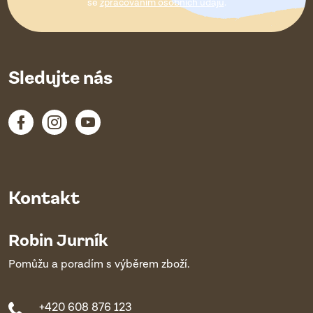
í
se
zpracováním osobních údajů
.
Sledujte nás
Kontakt
Robin Jurník
Pomůžu a poradím s výběrem zboží.
+420 608 876 123