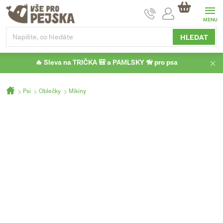
Přejít
NÁKUPNÍ
na
KOŠÍK
obsah
HLEDAT
🔥 Sleva na TRIČKA 🎒 a PAMLSKY 🦮 pro psa
Domů
Psi
Oblečky
Mikiny