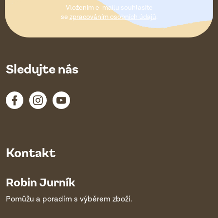
t
Vložením e-mailu souhlasíte
í
se
zpracováním osobních údajů
.
Sledujte nás
Kontakt
Robin Jurník
Pomůžu a poradím s výběrem zboží.