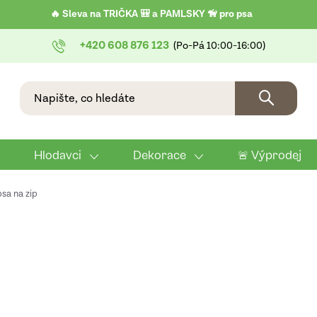
🔥 Sleva na TRIČKA 🎒 a PAMLSKY 🦮 pro psa
+420 608 876 123
Hlodavci
Dekorace
🚨 Výprodej
sa na zip