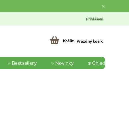
Přihlášení
Prázdný košík
⭐ Bestsellery
✨ Novinky
❄️ Chladící produk