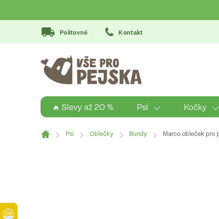
Přejít
na
obsah
Poštovné
Kontakt
Psi
Kočky
🔥 Slevy až 20 %
Psi
Oblečky
Bundy
Marco obleček pro p
Domů